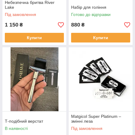
Небезпечна бритва River
Lake
Набір для гоління
Під замовлення
Готово до відправки
1 150
880
₴
₴
Купити
Купити
Matgicol Super Platinum –
Т-подібний верстат
змінні леза
В наявності
Під замовлення