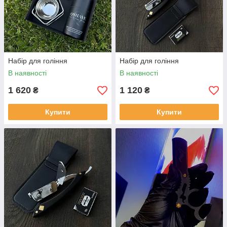
Набір для гоління
Набір для гоління
В наявності
В наявності
1 620
1 120
₴
₴
Купити
Купити