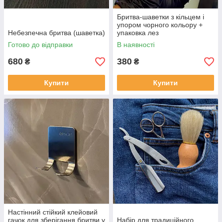
Бритва-шаветки з кільцем і
упором чорного кольору +
Небезпечна бритва (шаветка)
упаковка лез
Готово до відправки
В наявності
680
380
₴
₴
Купити
Купити
Настінний стійкий клейовий
гачок для зберігання бритви у
Набір для традиційного