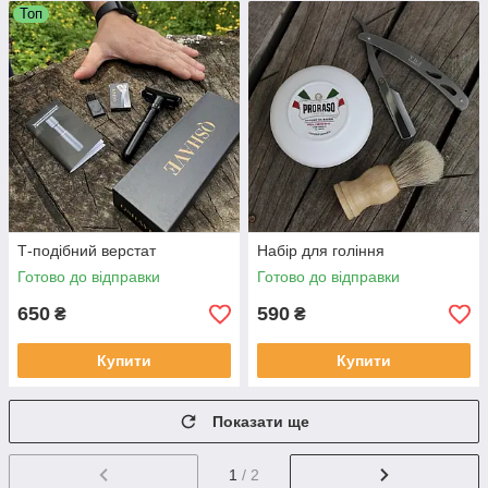
Топ
Т-подібний верстат
Набір для гоління
Готово до відправки
Готово до відправки
650
590
₴
₴
Купити
Купити
Показати ще
1
/ 2