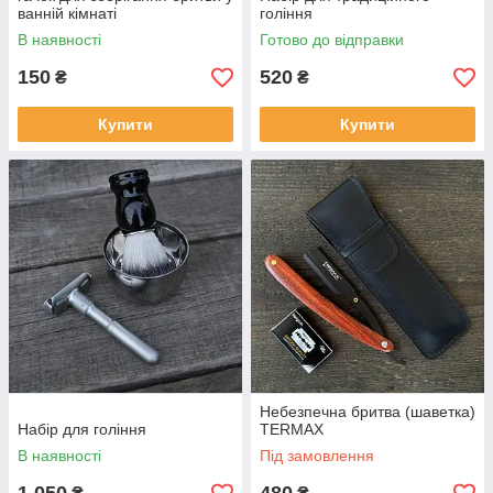
ванній кімнаті
гоління
В наявності
Готово до відправки
150
520
₴
₴
Купити
Купити
Небезпечна бритва (шаветка)
Набір для гоління
TERMAX
В наявності
Під замовлення