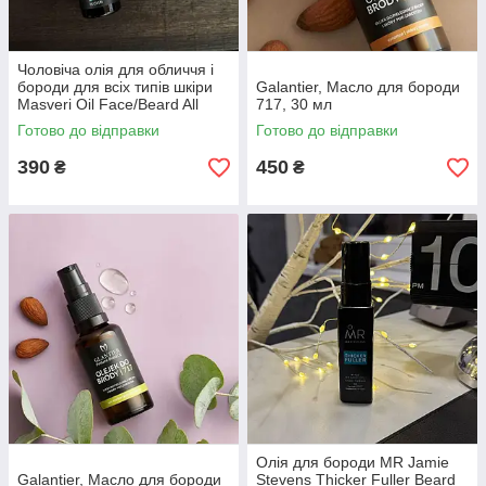
Чоловіча олія для обличчя і
бороди для всіх типів шкіри
Galantier, Масло для бороди
Masveri Oil Face/Beard All
717, 30 мл
Skin Types Men (30 ml)
Готово до відправки
Готово до відправки
390
450
₴
₴
Олія для бороди MR Jamie
Galantier, Масло для бороди
Stevens Thicker Fuller Beard