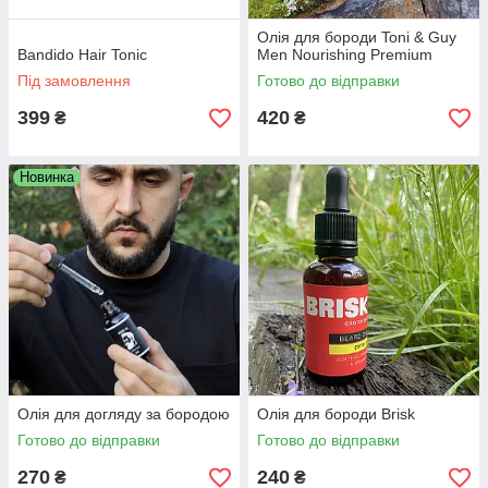
Олія для бороди Toni & Guy
Bandido Hair Tonic
Men Nourishing Premium
Під замовлення
Готово до відправки
399
420
₴
₴
Новинка
Олія для догляду за бородою
Олія для бороди Brisk
Готово до відправки
Готово до відправки
270
240
₴
₴