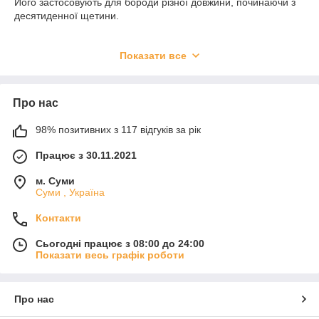
Його застосовують для бороди різної довжини, починаючи з
десятиденної щетини.
Це якісний засіб, що володіє багатьма корисними
Показати все
властивостями.
Олія виконує кілька важливих функцій:
➖Олія надає бороді охайний вигляд і забезпечує м'якість;
➖Стимулювання росту волосся;
Про нас
➖Зняття свербіння і запалення шкіри;
➖Прідає волоссю здорового блиску;
98% позитивних з 117 відгуків за рік
➖Захист шкіри від негативних зовнішніх впливів;
➖Збагачення волосся і шкіри цінними компонентами;
Працює з 30.11.2021
➖Зволоження волосся;
➖Зміцнення волосяних цибулин.
м. Суми
Суми , Україна
Контакти
Сьогодні працює з 08:00 до 24:00
Показати весь графік роботи
Про нас