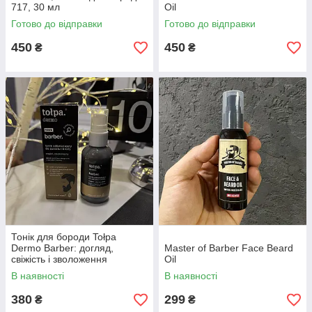
717, 30 мл
Oil
Готово до відправки
Готово до відправки
450
450
₴
₴
Тонік для бороди Tołpa
Dermo Barber: догляд,
Master of Barber Face Beard
свіжість і зволоження
Oil
В наявності
В наявності
380
299
₴
₴