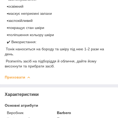
▪️освіжний
▪️маскує неприємні запахи
▪️заспокійливий
▪️покращує стан шкіри
▪️поліпшення кольору шкіри
✔️ Використання:
Тонік наноситься на бороду та шкіру під нею 1-2 рази на
день.
Розпиліть засіб на підборіддя й обличчя, дайте йому
висохнути та прибрати засіб.
Приховати
Характеристики
Основні атрибути
Виробник
Barbero