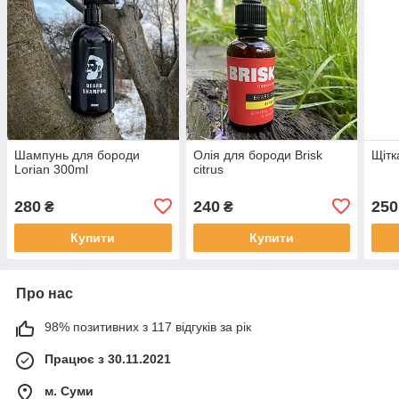
Шампунь для бороди
Олія для бороди Brisk
Щітк
Lorian 300ml
citrus
280
240
250
₴
₴
Купити
Купити
Про нас
98% позитивних з 117 відгуків за рік
Працює з 30.11.2021
м. Суми