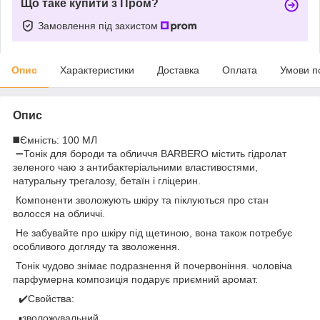
Що таке купити з Пром?
Замовлення під захистом
Опис
Характеристики
Доставка
Оплата
Умови п
Опис
◼️Ємність: 100 МЛ
➖Тонік для бороди та обличчя BARBERO містить гідролат
зеленого чаю з антибактеріальними властивостями,
натуральну трегалозу, бетаїн і гліцерин.
Компоненти зволожують шкіру та піклуються про стан
волосся на обличчі.
Не забувайте про шкіру під щетиною, вона також потребує
особливого догляду та зволоження.
Тонік чудово знімає подразнення й почервоніння. чоловіча
парфумерна композиція подарує приємний аромат.
✔️Свойства:
▪️зволожувальний