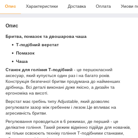
Опис
Характеристики
Доставка
Оплата
Умови п
Опис
Бритва, помазок та двошарова чаша
Т-подібний верстат
Помазок
Чаша
Станок для гоління Т-подібний
- це першокласний
аксесуар, який купується один раз і на багато років.
Конструкція безпечної бритви продумана до найменших
дрібниць. Всі деталі виконані дуже якісно, а дизайн та
ергономіка на висоті.
Верстат має гребінь типу Adjustable, який дозволяє
регулювати зазор між гребенем і лезом.Це впливає на
агресивність бритви.
Регулювання проводиться в 6 режимах, де перший - це
делікатне гоління. Такий режим відмінно підійде для новачків,
які тільки освоюють техніку гоління Т-подібними станками,