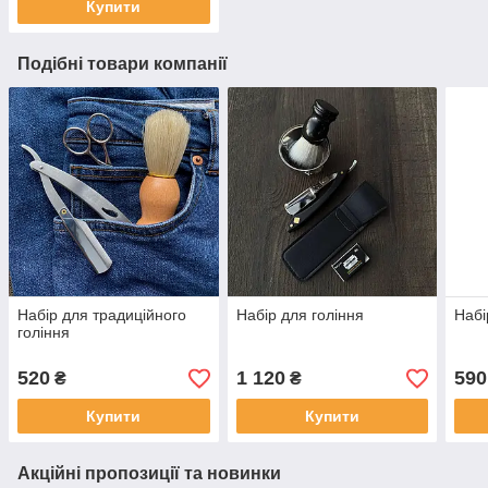
Купити
Подібні товари компанії
Набір для традиційного
Набір для гоління
Набі
гоління
520
1 120
590
₴
₴
Купити
Купити
Акційні пропозиції та новинки