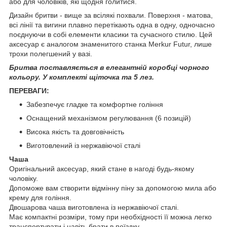
або для чоловіків, які щодня голитися.
Дизайн бритви - вище за всілякі похвали. Поверхня - матова,
всі лінії та вигини плавно перетікають одна в одну, одночасно
поєднуючи в собі елементи класики та сучасного стилю. Цей
аксесуар є аналогом знаменитого станка Merkur Futur, лише
трохи полегшений у вазі.
Бритва поставляється в елегантній коробці чорного
кольору. У комплекті щіточка та 5 лез.
ПЕРЕВАГИ:
Забезпечує гладке та комфортне гоління
Оснащений механізмом регулювання (6 позицій)
Висока якість та довговічність
Виготовлений із нержавіючої сталі
Чаша
Оригінальний аксесуар, який стане в нагоді будь-якому
чоловіку.
Допоможе вам створити відмінну піну за допомогою мила або
крему для гоління.
Двошарова чаша виготовлена із нержавіючої сталі.
Має компактні розміри, тому при необхідності її можна легко
транспортувати і навіть брати в поїздку.