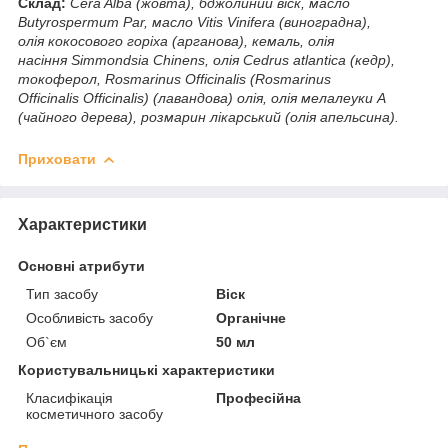
Склад:
Cera Alba (жовта), бджолиний віск, масло
Butyrospermum Par, масло Vitis Vinifera (виноградна),
олія кокосового горіха (арганова), кемаль, олія
насіння Simmondsia Chinens, олія Cedrus atlantica (кедр),
токоферол, Rosmarinus Officinalis (Rosmarinus
Officinalis Officinalis) (лавандова) олія, олія мелалеуки А
(чайного дерева), розмарин лікарський (олія апельсина).
Приховати
Характеристики
Основні атрибути
Тип засобу
Віск
Особливість засобу
Органічне
Об`єм
50 мл
Користувальницькі характеристики
Класифікація
Професійна
косметичного засобу