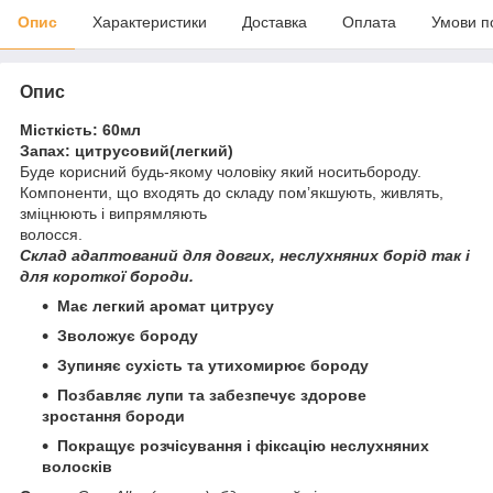
Опис
Характеристики
Доставка
Оплата
Умови п
Опис
Місткість: 60мл
Запах: цитрусовий(легкий)
Буде корисний будь-якому чоловіку який носитьбороду.
Компоненти, що входять до складу помʼякшують, живлять,
зміцнюють і випрямляють
волосся.
Склад адаптований для довгих, неслухняних борід так і
для короткої бороди.
Має легкий аромат цитрусу
Зволожує бороду
Зупиняє сухість та утихомирює бороду
Позбавляє лупи та забезпечує здорове
зростання бороди
Покращує розчісування і фіксацію неслухняних
волосків