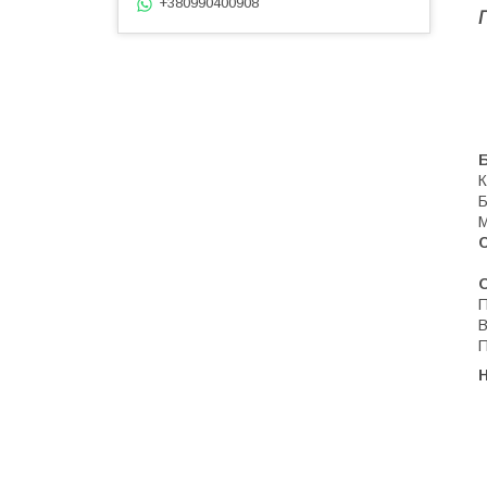
+380990400908
К
Б
М
О
П
В
П