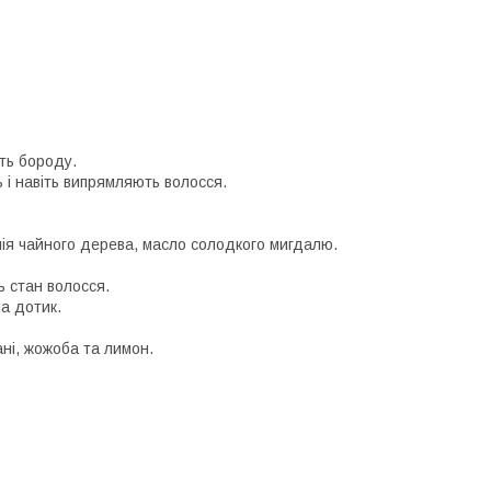
ить бороду.
і навіть випрямляють волосся.
ія чайного дерева, масло солодкого мигдалю.
ь стан волосся.
а дотик.
ні, жожоба та лимон.