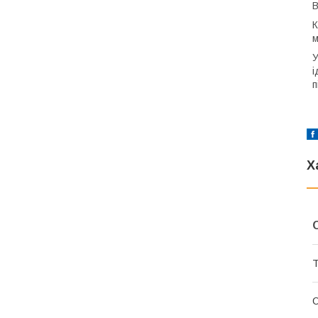
В
К
м
У
і
п
Х
Т
О