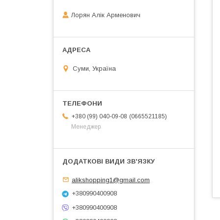
Лорян Алік Арменович
Суми, Україна
0665521185
+380 (99) 040-09-08
Менеджер
alikshopping1@gmail.com
+380990400908
+380990400908