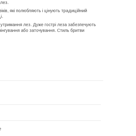
 лез.
іків, які полюбляють і цінують традиційний
і.
не утримання лез. Дуже гострі леза забезпечують
нінгування або заточування. Стиль бритви
е