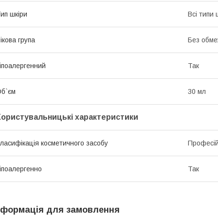
ип шкіри
Всі типи 
ікова група
Без обме
іпоалергенний
Так
б`єм
30 мл
Користувальницькі характеристики
ласифікація косметичного засобу
Професі
іпоалергенно
Так
нформація для замовлення