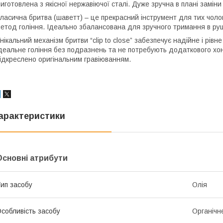
иготовлена з якісної нержавіючої сталі. Дуже зручна в плані заміни
ласична бритва (шаветт) – це прекрасний інструмент для тих чолов
етод гоління. Ідеально збалансована для зручного тримання в руц
нікальний механізм бритви “clip to close” забезпечує надійне і рів
деальне гоління без подразнень та не потребують додаткового хо
ідкреслено оригінальним гравіюванням.
арактеристики
Основні атрибути
ип засобу
Олія
собливість засобу
Органічн