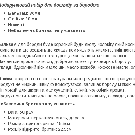
Подарунковий набір для догляду за бородою
Бальзам: 30мл
Олійка: 30 мл
Ножиці
Небезпечна бритва типу «шаветт»
Бальзам
для бороди буде корисний будь-якому чоловіку який нос
омпоненти що входять до складу пом'якшують,живлять, зміцнюють 
альзам володіє м'якою текстурою,легко наноситься по волоссю.
ає легкий аромат свіжості, добре зволожує і утихомирює бороду.
Склад:
бджолиний віск,масло ши, масло жожоба, кокосове масло, ол
лійка
створена на основі натуральних інгредієнтів, що покращуют
родукт не жирний, швидко всмоктується, залишає бороду м'якою н
ін м'який для шкіри та має сучасний, свіжий, чоловічий аромат.
родукт містить мигдальне масло, насіння соняшнику, авокадо, арга
Небезпечна бритва типу «шаветт»
Вага: 50грам
Матеріали: нержавіюча сталь, дерево
Розмір закритої бритви: 15,5см
Розмір відкритої бритви: 22,5см