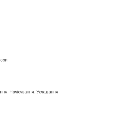
ьори
ання, Начісування, Укладання