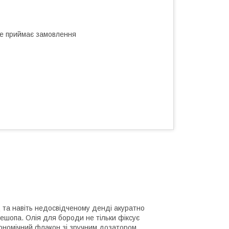
не приймає замовлення
 та навіть недосвідченому денді акуратно
ешопа. Олія для бороди не тільки фіксує
ргономічний флакон зі зручним дозатором