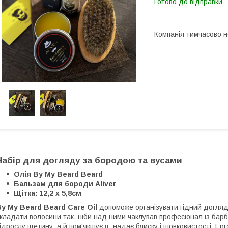
Готово до відправки
Компанія тимчасово 
Набір для догляду за бородою та вусами
Олія By My Beard Beard
Бальзам для бороди Aliver
Щітка: 12,2 х 5,8см
y My Beard Beard Care Oil
допоможе організувати гідний догляд
кладати волосини так, ніби над ними чаклував професіонал із барб
ідрослу щетину, а й пом'якшує її, надає блиску і шовковистості. Е