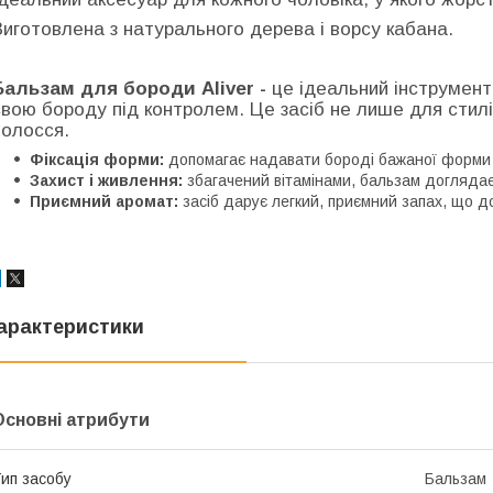
Виготовлена з натурального дерева і ворсу кабана.
Бальзам для бороди Aliver -
це ідеальний інструмент 
свою бороду під контролем. Це засіб не лише для стилі
волосся.
Фіксація форми:
допомагає надавати бороді бажаної форми і
Захист і живлення:
збагачений вітамінами, бальзам доглядає
Приємний аромат:
засіб дарує легкий, приємний запах, що д
арактеристики
Основні атрибути
ип засобу
Бальзам