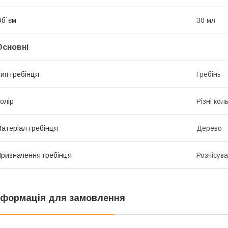
б`єм
30 мл
Основні
ип гребінця
Гребінь
олір
Різні кол
атеріал гребінця
Дерево
ризначення гребінця
Розчісув
нформація для замовлення