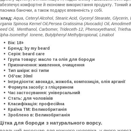
абезпечує комфортне й економне використання продукту. Тонкий ар
ласника баночки, а також подарує впевненість у собі.
Склад:
Aqua, Ceteryl Alcohol, Stearic Acid, Gyceryl Stearate, Glycerin
rgania Spinosa Kernel Oil,Persea Gratissima (Avocado) Oil, Amodimet
eed Oil, Menthanol, Carbomer, Trideceth-12, Phenoxyethanol, Trietha
lpha-Isomethyl Ionene, Butylphenyl Methylpropional, Linalool
Вік: 18+
Бренд: by my beard
Серія: beard care
Група товару: масло та олія для бороди
Призначення: живлення, очищення
Тип шкіри: всі типи
Об'єм: 30ml
Інгредієнти: авокадо, жожоба, композиція, олія арганії
Формула засобу: з гліцерином
Час застосування: універсальний
Стать: для чоловіків
Класифікація: професійна
Країна ТМ: Великобританія
Зроблено в: Великобританія
Щітка для бороди з натурального ворсу.
Ідеальний аксесуар для кожного чоловіка, у якого жорст