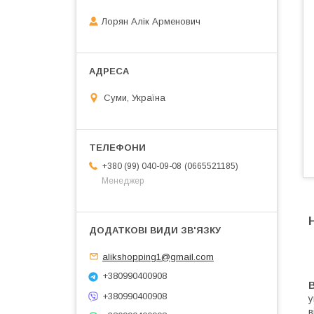
Лорян Алік Арменович
Суми, Україна
0665521185
+380 (99) 040-09-08
Менеджер
alikshopping1@gmail.com
+380990400908
B
+380990400908
у
в