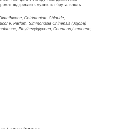
омат підкреслить мужність і брутальність
, Dimethicone, Cetrimonium Chloride,
hicone, Parfum, Simmondsia Chinensis (Jojoba)
nolamine, Ethylhexylglycerin, Coumarin,Limonene,
ка і густа борода.