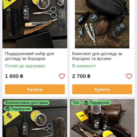
Подарунковий набір для
Комплект для догляду за
догляду за бородою
бородою та вусами
Готово до відправки
В наявності
1 600
2 700
₴
₴
Купити
Купити
Безкоштовна доставка
Топ
Подарунок
Подарунок