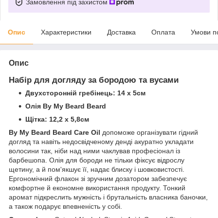
Замовлення під захистом
Опис
Характеристики
Доставка
Оплата
Умови п
Опис
Набір для догляду за бородою та вусами
Двухсторонній гребінець:
14 х 5см
Олія By My Beard Beard
Щітка: 12,2 х 5,8см
By My Beard Beard Care Oil
допоможе організувати гідний
догляд та навіть недосвідченому денді акуратно укладати
волосини так, ніби над ними чаклував професіонал із
барбешопа. Олія для бороди не тільки фіксує відрослу
щетину, а й пом'якшує її, надає блиску і шовковистості.
Ергономічний флакон зі зручним дозатором забезпечує
комфортне й економне використання продукту. Тонкий
аромат підкреслить мужність і брутальність власника баночки,
а також подарує впевненість у собі.