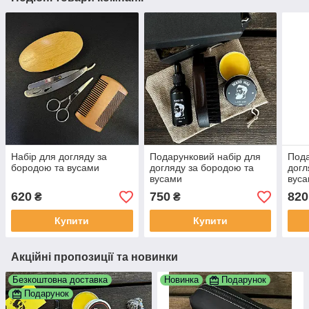
Набір для догляду за
Подарунковий набір для
Пода
бородою та вусами
догляду за бородою та
догл
вусами
вус
620
750
820
₴
₴
Купити
Купити
Акційні пропозиції та новинки
Безкоштовна доставка
Новинка
Подарунок
Подарунок