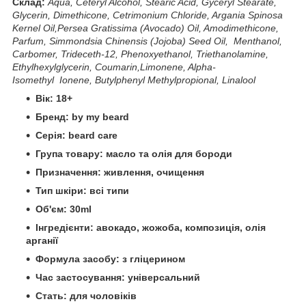
Склад:
Aqua, Ceteryl Alcohol, Stearic Acid, Gyceryl Stearate,
Glycerin, Dimethicone, Cetrimonium Chloride, Argania Spinosa
Kernel Oil,Persea Gratissima (Avocado) Oil, Amodimethicone,
Parfum, Simmondsia Chinensis (Jojoba) Seed Oil, Menthanol,
Carbomer, Trideceth-12, Phenoxyethanol, Triethanolamine,
Ethylhexylglycerin, Coumarin,Limonene, Alpha-
Isomethyl Ionene, Butylphenyl Methylpropional, Linalool
Вік: 18+
Бренд: by my beard
Серія: beard care
Група товару: масло та олія для бороди
Призначення: живлення, очищення
Тип шкіри: всі типи
Об'єм: 30ml
Інгредієнти: авокадо, жожоба, композиція, олія
арганії
Формула засобу: з гліцерином
Час застосування: універсальний
Стать: для чоловіків