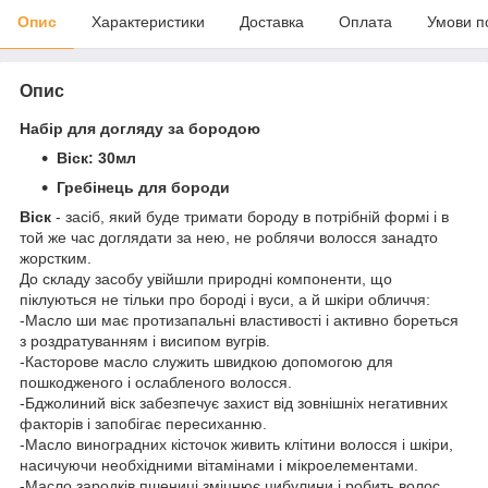
Опис
Характеристики
Доставка
Оплата
Умови п
Опис
Набір для догляду за бородою
Віск: 30мл
Гребінець для бороди
Віск
- засіб, який буде тримати бороду в потрібній формі і в
той же час доглядати за нею, не роблячи волосся занадто
жорстким.
До складу засобу увійшли природні компоненти, що
піклуються не тільки про бороді і вуси, а й шкіри обличчя:
-Масло ши має протизапальні властивості і активно бореться
з роздратуванням і висипом вугрів.
-Касторове масло служить швидкою допомогою для
пошкодженого і ослабленого волосся.
-Бджолиний віск забезпечує захист від зовнішніх негативних
факторів і запобігає пересиханню.
-Масло виноградних кісточок живить клітини волосся і шкіри,
насичуючи необхідними вітамінами і мікроелементами.
-Масло зародків пшениці зміцнює цибулини і робить волос