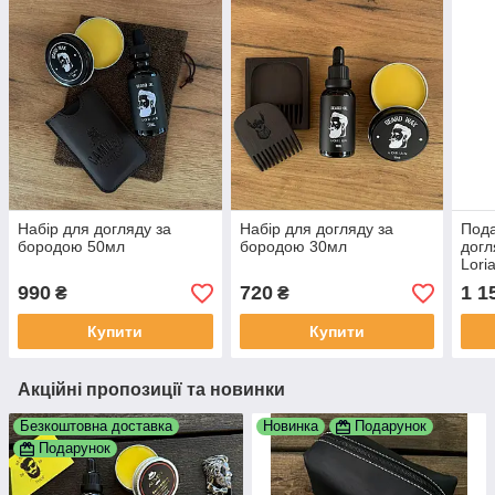
Набір для догляду за
Набір для догляду за
Пода
бородою 50мл
бородою 30мл
догл
Lori
990
720
1 1
₴
₴
Купити
Купити
Акційні пропозиції та новинки
Безкоштовна доставка
Новинка
Подарунок
Подарунок