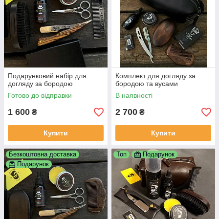
Подарунковий набір для
Комплект для догляду за
догляду за бородою
бородою та вусами
Готово до відправки
В наявності
1 600
2 700
₴
₴
Купити
Купити
Безкоштовна доставка
Топ
Подарунок
Подарунок