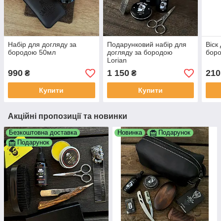
Набір для догляду за
Подарунковий набір для
Віск
бородою 50мл
догляду за бородою
бор
Lorian
990
1 150
210
₴
₴
Купити
Купити
Акційні пропозиції та новинки
Безкоштовна доставка
Новинка
Подарунок
Подарунок