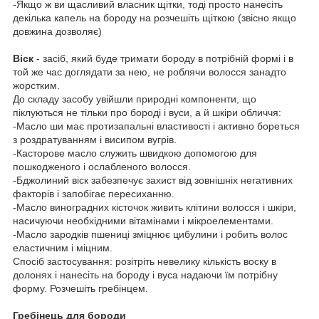
-Якщо ж ви щасливий власник щітки, тоді просто нанесіть
декілька капель на бороду на розчешіть щіткою (звісно якщо
довжина дозволяє)
Віск
- засіб, який буде тримати бороду в потрібній формі і в
той же час доглядати за нею, не роблячи волосся занадто
жорстким.
До складу засобу увійшли природні компоненти, що
піклуються не тільки про бороді і вуси, а й шкіри обличчя:
-Масло ши має протизапальні властивості і активно бореться
з роздратуванням і висипом вугрів.
-Касторове масло служить швидкою допомогою для
пошкодженого і ослабленого волосся.
-Бджолиний віск забезпечує захист від зовнішніх негативних
факторів і запобігає пересиханню.
-Масло виноградних кісточок живить клітини волосся і шкіри,
насичуючи необхідними вітамінами і мікроелементами.
-Масло зародків пшениці зміцнює цибулини і робить волос
еластичним і міцним.
Спосіб застосування: розітріть невелику кількість воску в
долонях і нанесіть на бороду і вуса надаючи їм потрібну
форму. Розчешіть гребінцем.
Гребінець для бороди