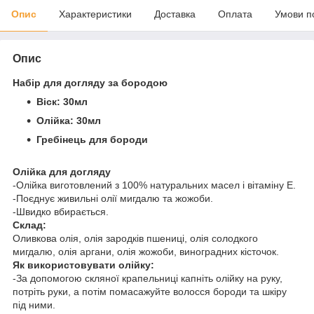
Опис
Характеристики
Доставка
Оплата
Умови п
Опис
Набір для догляду за бородою
Віск: 30мл
Олійка: 30мл
Гребінець для бороди
Олійка для догляду
-Олійка виготовлений з 100% натуральних масел і вітаміну Е.
-Поєднує живильні олії мигдалю та жожоби.
-Швидко вбирається.
Склад:
Оливкова олія, олія зародків пшениці, олія солодкого
мигдалю, олія аргани, олія жожоби, виноградних кісточок.
Як використовувати олійку:
-За допомогою скляної крапельниці капніть олійку на руку,
потріть руки, а потім помасажуйте волосся бороди та шкіру
під ними.