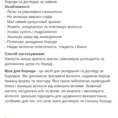
бороди та доглядає за шкірою.
Особливості:
- Легко та рівномірно наноситься
- Не залишає жирних слідів
- Має свіжий цитрусовий аромат
- Живить, кондиціонує та пом'якшує волосся
- Усуває сухість і подразнення
- Захищає шкіру від зневоднення
- Полегшує укладання бороди
- Надає волоссю еластичність, гладкість і блиск
Спосіб застосування:
Нанесіть кілька крапель масла і рівномірно розподіліть за
допомогою щітки по бороді.
Віск для бороди
- це засіб для укладання та догляду за
бородою. Він допомагає фіксувати волосся, надаючи бороді
бажану форму та текстуру. Віск також забезпечує природний
блиск і захищає волосся від зовнішніх впливів. Зазвичай
містить натуральні олії та воски, які живлять і зволожують
волосся. Ідеально підходить для щоденного використання,
особливо для тих, хто хоче мати доглянуту та стильну бороду.