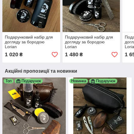
Подарунковий набір для
Подарунковий набір для
Пода
догляду за бородою
догляду за бородою
догл
Lorian
Lorian
Lori
1 020
1 480
1 6
₴
₴
Акційні пропозиції та новинки
Топ
Подарунок
Новинка
Подарунок