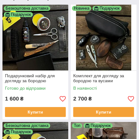
Безкоштовна доставка
Новинка
Подарунок
Подарунок
Подарунковий набір для
Комплект для догляду за
догляду за бородою
бородою та вусами
Готово до відправки
В наявності
1 600
2 700
₴
₴
Купити
Купити
Безкоштовна доставка
Топ
Подарунок
Подарунок