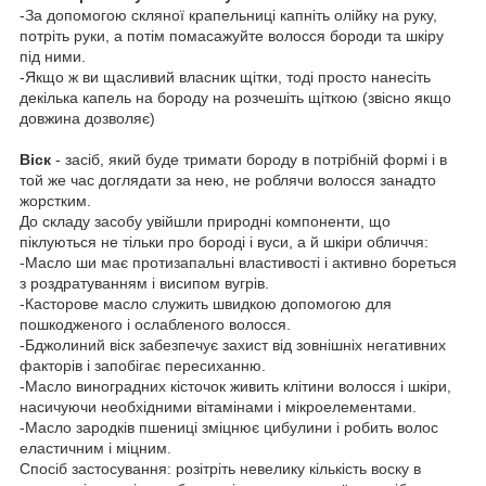
-За допомогою скляної крапельниці капніть олійку на руку,
потріть руки, а потім помасажуйте волосся бороди та шкіру
під ними.
-Якщо ж ви щасливий власник щітки, тоді просто нанесіть
декілька капель на бороду на розчешіть щіткою (звісно якщо
довжина дозволяє)
Віск
- засіб, який буде тримати бороду в потрібній формі і в
той же час доглядати за нею, не роблячи волосся занадто
жорстким.
До складу засобу увійшли природні компоненти, що
піклуються не тільки про бороді і вуси, а й шкіри обличчя:
-Масло ши має протизапальні властивості і активно бореться
з роздратуванням і висипом вугрів.
-Касторове масло служить швидкою допомогою для
пошкодженого і ослабленого волосся.
-Бджолиний віск забезпечує захист від зовнішніх негативних
факторів і запобігає пересиханню.
-Масло виноградних кісточок живить клітини волосся і шкіри,
насичуючи необхідними вітамінами і мікроелементами.
-Масло зародків пшениці зміцнює цибулини і робить волос
еластичним і міцним.
Спосіб застосування: розітріть невелику кількість воску в