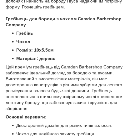
долонях і нанесіть на бороду і вуса надаючи їм потрібну
форму. Розчешіть гребінцем.
Гребінець для бороди з чохлом Camden Barbershop
Company
Гребінь
Чохол
Розмір: 10х5,5см
Матеріал: дерево
Цей преміум гребінець від Camden Barbershop Company
забезпечує ідеальний догляд за бородою та вусами.
Виготовлений з високоякісних матеріалів, він має
двосторонню конструкцію з різними зубцями для легкого
розчісування волосся будь-якої довжини. Гребінець
поставляється в стильному шкіряному чохлі з тисненням
логотипу бренду, що забезпечує захист і зручність для
зберігання.
Основні переваги:
Двосторонній дизайн для різних типів волосся.
Чохол для надійного захисту гребінця.