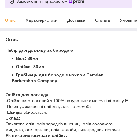
Замовлення під захистом
Опис
Характеристики
Доставка
Оплата
Умови п
Опис
Набір для догляду за бородою
Віск: 30мл
Олійка: 30мл
Гребінець для бороди з чохлом Camden
Barbershop Company
Олійка для догляду
-Олійка виготовлений з 100% натуральних масел і вітаміну Е.
-Поєднує живильні олії мигдалю та жожоби.
-Швидко вбирається.
Склад:
Оливкова олія, олія зародків пшениці, олія солодкого
мигдалю, олія аргани, олія жожоби, виноградних кісточок.
Як використовувати олійку: