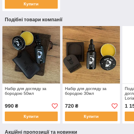
Купити
Подібні товари компанії
Набір для догляду за
Набір для догляду за
Пода
бородою 50мл
бородою 30мл
догл
Lori
990
720
1 1
₴
₴
Купити
Купити
Акційні пропозиції та новинки