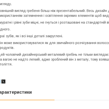
игляду.
овнішній вигляд гребеня більш ніж презентабельний. Весь дизайн 
икористанням затемнення і освітлення окремих елементів щоб виділи
куратні і рівні зуби міцні, не гнуться і розташовані на стандартній 
дного.
раї зубів, як і всі інші деталі закруглені.
ін може використовуватися як для звичайного розчісування волосся,
родуктів.
ей чоловічий дизайнерський металевий гребінь не тільки виглядає г
а вагою не надто легкий, адже зроблений він з металу, тому взявши
толіття.
арактеристики