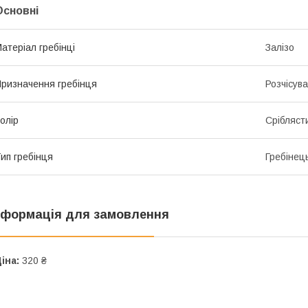
Основні
атеріал гребінці
Залізо
ризначення гребінця
Розчісув
олір
Срібляст
ип гребінця
Гребінец
нформація для замовлення
іна:
320 ₴