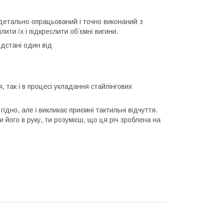
детально опрацьований і точно виконаний з
ти їх і підкреслити обʼємні вигини.
відстані один від
 так і в процесі укладання стайлінгових
ідно, але і викликає приємні тактильні відчуття.
 його в руку, ти розумієш, що ця річ зроблена на