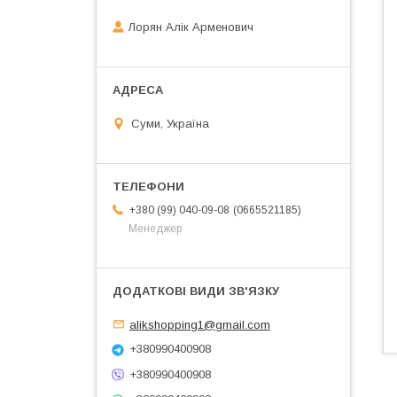
Лорян Алік Арменович
Суми, Україна
0665521185
+380 (99) 040-09-08
Менеджер
alikshopping1@gmail.com
+380990400908
+380990400908