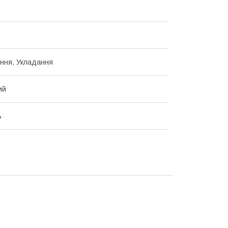
ання, Укладання
ий
ь