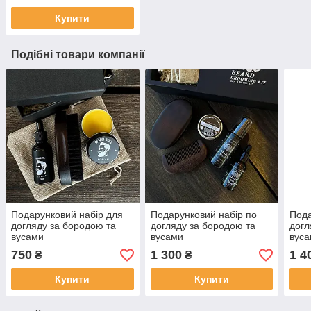
Купити
Подібні товари компанії
Подарунковий набір для
Подарунковий набір по
Пода
догляду за бородою та
догляду за бородою та
догл
вусами
вусами
вус
750
1 300
1 4
₴
₴
Купити
Купити