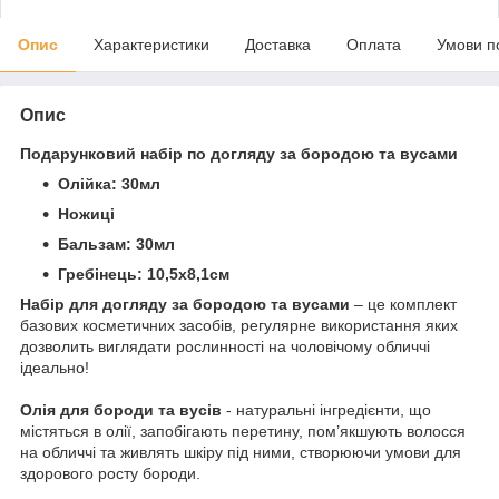
Опис
Характеристики
Доставка
Оплата
Умови п
Опис
Подарунковий набір по догляду за бородою та вусами
Олійка: 30мл
Ножиці
Бальзам: 30мл
Гребінець: 10,5х8,1см
Набір для догляду за бородою та вусами
– це комплект
базових косметичних засобів, регулярне використання яких
дозволить виглядати рослинності на чоловічому обличчі
ідеально!
Олія для бороди та вусів
- натуральні інгредієнти, що
містяться в олії, запобігають перетину, пом’якшують волосся
на обличчі та живлять шкіру під ними, створюючи умови для
здорового росту бороди.