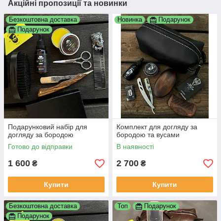
Акційні пропозиції та новинки
Безкоштовна доставка
Новинка
Подарунок
Подарунок
Подарунковий набір для
Комплект для догляду за
догляду за бородою
бородою та вусами
Готово до відправки
В наявності
1 600
2 700
₴
₴
Купити
Купити
Безкоштовна доставка
Топ
Подарунок
Подарунок