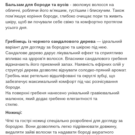
Бальзам для бороди та вусів
- зволожує волосся на
обличчі, роблячи його м’якшим, густішим і блискучим. Також
пом’якшує коріння бороди, глибоко очищає пори та живить
шкіру, щоб ви почували себе свіжо та комфортно протягом
усього дня.
Гребінець із чорного сандалового дерева
— ідеальний
варіант для догляду за бородою та шкірою під нею.
Сандалове дерево дарує лікувальний ефект та сприятливо
впливає на здоров’я волосся. Власники сандалового гребеня
відзначають його приємний запах. Наявність ефірних олій у
структурі дерева дозволяє відчувати солодко-пряний аромат.
Гребінь має ретельно відшліфовані та округлі зубці, що
забезпечує максимальний комфорт під час розчісування
бороди.
На поверхні гребеня нанесено унікальний гравіювальний
малюнок, який додає гребеню елегантності та
стилю.
Ножиці:
Чіткі та гострі ножиці спеціально розроблені для догляду за
бородою. Вони дозволяють легко підрівнювати довжину,
видаляти зайві волоски та надавати бороді акуратного