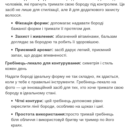
чоловіків, які прагнуть тримати свою бороду під контролем. Це
засіб не лише для стилізації, але й для додаткового захисту
волосся.
Фіксація форми:
допомагає надавати бороді
бажаної форми і тримати її протягом дня.
Захист і живлення:
збагачений вітамінами, бальзам
доглядає за бородою та робить її здоровішою.
Приємний аромат:
засіб дарує легкий, приємний
запах, що додає впевненості.
Гребінець-лекало для контурування:
симетрія і стиль
кожен день
Надати бороді ідеальну форму не так складно, як здається,
коли у тебе є правильні інструменти. Гребінець-лекало на
фото — це інноваційний засіб для тих, хто хоче тримати свою
бороду в ідеальному стані.
Чіткі контури:
цей гребінець допоможе рівно
окреслити лінії бороди, особливо на щоках і шиї.
Простота використання:
просто тримай гребінець
біля обличчя і використовуй бритву чи тример по його
краях.