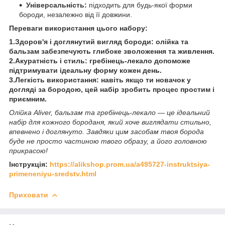
Універсальність:
підходить для будь-якої форми
бороди, незалежно від її довжини.
Переваги використання цього набору:
1.Здоров'я і доглянутий вигляд бороди: олійка та
бальзам забезпечують глибоке зволоження та живлення.
2.Акуратність і стиль: гребінець-лекало допоможе
підтримувати ідеальну форму кожен день.
3.Легкість використання: навіть якщо ти новачок у
догляді за бородою, цей набір зробить процес простим і
приємним.
Олійка Aliver, бальзам та гребінець-лекало — це ідеальний
набір для кожного бороданя, який хоче виглядати стильно,
впевнено і доглянуто. Завдяки цим засобам твоя борода
буде не просто частиною твого образу, а його головною
прикрасою!
Інструкція:
https://alikshop.prom.ua/a495727-instruktsiya-
primeneniyu-sredstv.html
Приховати