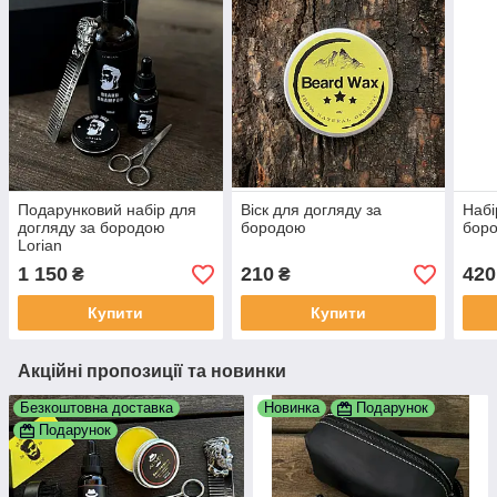
Подарунковий набір для
Віск для догляду за
Набі
догляду за бородою
бородою
боро
Lorian
1 150
210
420
₴
₴
Купити
Купити
Акційні пропозиції та новинки
Безкоштовна доставка
Новинка
Подарунок
Подарунок