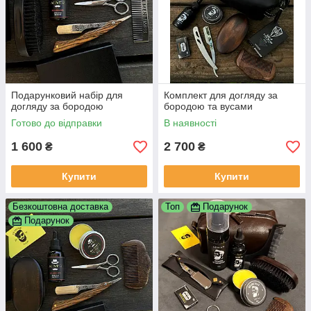
Подарунковий набір для
Комплект для догляду за
догляду за бородою
бородою та вусами
Готово до відправки
В наявності
1 600
2 700
₴
₴
Купити
Купити
Безкоштовна доставка
Топ
Подарунок
Подарунок