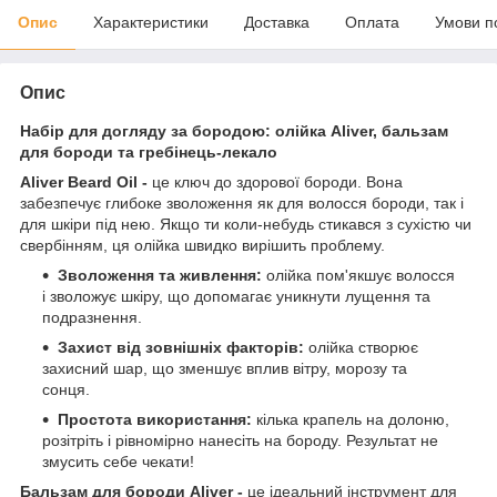
Опис
Характеристики
Доставка
Оплата
Умови п
Опис
Набір для догляду за бородою: олійка Aliver, бальзам
для бороди та гребінець-лекало
Aliver Beard Oil -
це ключ до здорової бороди. Вона
забезпечує глибоке зволоження як для волосся бороди, так і
для шкіри під нею. Якщо ти коли-небудь стикався з сухістю чи
свербінням, ця олійка швидко вирішить проблему.
Зволоження та живлення:
олійка пом'якшує волосся
і зволожує шкіру, що допомагає уникнути лущення та
подразнення.
Захист від зовнішніх факторів:
олійка створює
захисний шар, що зменшує вплив вітру, морозу та
сонця.
Простота використання:
кілька крапель на долоню,
розітріть і рівномірно нанесіть на бороду. Результат не
змусить себе чекати!
Бальзам для бороди Aliver -
це ідеальний інструмент для