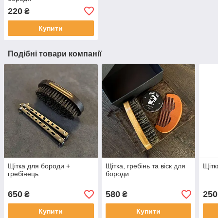
220
₴
Купити
Подібні товари компанії
Щітка для бороди +
Щітка, гребінь та віск для
Щітк
гребінець
бороди
650
580
250
₴
₴
Купити
Купити