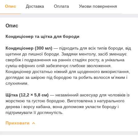
Опис
Доставка
Оплата
Умови повернення
Опис
Кондиціонер та щітка для бороди
Кондиціонер (300 мл)
— підходить для всіх типів бороди, від
щетини до пишної бороди. Завдяки ментолу, засіб зменшує
свербіж і подразнення на ранніх стадіях росту, а унікальна
суміш ефірних олій забезпечує глибоке зволоження.
Кондиціонер достатньо ніжний для щоденного використання,
доглядає за шкірою під бородою та робить волосся м’яким і
слухняним.
Щітка (12,2 × 5,8 см)
— незамінний аксесуар для чоловіків із
жорсткою та густою бородою. Виготовлена з натурального
дерева і ворсу кабана, вона допоможе укласти бороду і
підтримувати її доглянутість.
Приховати