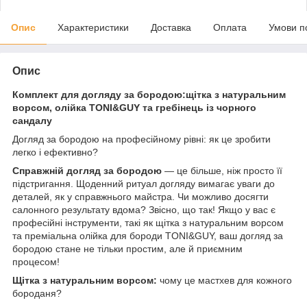
Опис
Характеристики
Доставка
Оплата
Умови п
Опис
Комплект для догляду за бородою:щітка з натуральним
ворсом, олійка TONI&GUY та гребінець із чорного
сандалу
Догляд за бородою на професійному рівні: як це зробити
легко і ефективно?
Справжній догляд за бородою
— це більше, ніж просто її
підстригання. Щоденний ритуал догляду вимагає уваги до
деталей, як у справжнього майстра. Чи можливо досягти
салонного результату вдома? Звісно, що так! Якщо у вас є
професійні інструменти, такі як щітка з натуральним ворсом
та преміальна олійка для бороди TONI&GUY, ваш догляд за
бородою стане не тільки простим, але й приємним
процесом!
Щітка з натуральним ворсом:
чому це мастхев для кожного
бороданя?