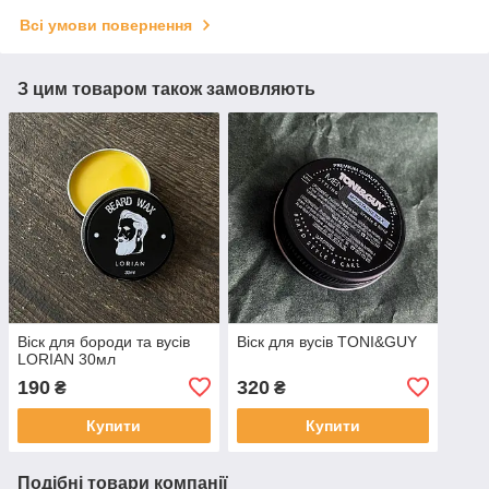
Всі умови повернення
З цим товаром також замовляють
Віск для бороди та вусів
Віск для вусів TONI&GUY
LORIAN 30мл
190
320
₴
₴
Купити
Купити
Подібні товари компанії