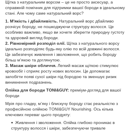
Щітка з натуральним ворсом – це не просто аксесуар, а
справжній помічник для підтримки вашої бороди в ідеальному
стані. Але чому саме натуральний ворс?
1. М'якість і дбайливість.
Натуральний ворс дбайливо
розчісує бороду, не пошкоджуючи структуру волосся. Це
особливо важливо, якщо ви хочете зберегти природну густоту
та здоровий вигляд бороди.
2. Рівномірний розподіл олії.
Щітка з натурального ворсу
ідеально розподіляє будь-яку олію по всій довжині волосся.
Це забезпечує живлення і зволоження, що робить бороду
більш м'якою та доглянутою.
3. Масаж шкіри обличчя.
Легкий масаж щіткою стимулює
кровообіг і сприяє росту нових волосин. Це допомагає
запобігти появі сухої шкіри під бородою та зменшує ризик
виникнення подразнень.
Олійка для бороди TONI&GUY:
преміум-догляд для вашої
бороди
Мрія про гладку, м'яку і блискучу бороду стає реальністю з
професійною олійкою TONI&GUY Nourishing. Ось кілька
ключових переваг цього продукту:
Живлення і зволоження. Олійка глибоко проникає в
структуру волосся і шкіри, забезпечуючи тривале