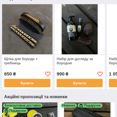
Щітка для бороди +
Набір для догляду за
Набі
гребінець
бородою
боро
650
990
1 0
₴
₴
Купити
Купити
Акційні пропозиції та новинки
Безкоштовна доставка
Новинка
Подарунок
Подарунок