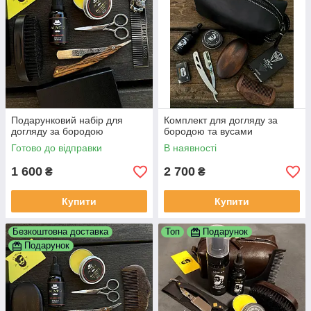
Подарунковий набір для
Комплект для догляду за
догляду за бородою
бородою та вусами
Готово до відправки
В наявності
1 600
2 700
₴
₴
Купити
Купити
Безкоштовна доставка
Топ
Подарунок
Подарунок