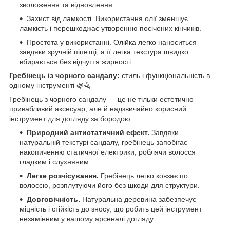
зволоження та відновлення.
Захист від ламкості. Використання олії зменшує
ламкість і перешкоджає утворенню посічених кінчиків.
Простота у використанні. Олійка легко наноситься
завдяки зручній піпетці, а її легка текстура швидко
вбирається без відчуття жирності.
Гребінець із чорного сандалу:
стиль і функціональність в
одному інструменті 🌿🪒
Гребінець з чорного сандалу — це не тільки естетично
привабливий аксесуар, але й надзвичайно корисний
інструмент для догляду за бородою:
Природний антистатичний ефект.
Завдяки
натуральній текстурі сандалу, гребінець запобігає
накопиченню статичної електрики, роблячи волосся
гладким і слухняним.
Легке розчісування.
Гребінець легко ковзає по
волоссю, розплутуючи його без шкоди для структури.
Довговічність.
Натуральна деревина забезпечує
міцність і стійкість до зносу, що робить цей інструмент
незамінним у вашому арсеналі догляду.