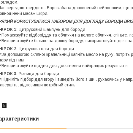
оглядом.
ає середню твердість. Ворс кабана доповнений нейлоновим, що ро
овноцінний масаж шкіри.
✔️ЯКИЙ КОРИСТУВАТИСЯ НАБОРОМ ДЛЯ ДОГЛЯДУ БОРОДИ BRI
➖КРОК 1:
Цитрусовий шампунь для бороди
️Помасажуйте підборіддя та обличчя на вологе обличчя, спіньте, п
️Використовуйте більше на довшу бороду, використовуйте двічі на
➖КРОК 2:
Цитрусова олія для бороди
️За допомогою скляної крапельниці капніть масло на руку, потріть 
кіру під ним
️Використовуйте щодня для досягнення найкращих результатів
➖КРОК 3:
Різниця для бороди
️Підніміть підборіддя вгору і виведіть його з шиї, рухаючись у на
авершіть, відновивши потрібний стиль
арактеристики