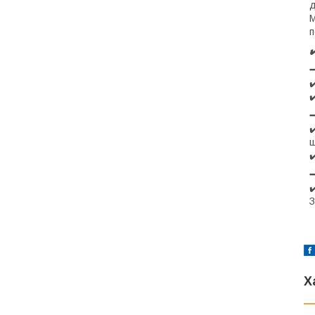
д
М
п
✔
✔
✔
ш
✔
✔
З
Х