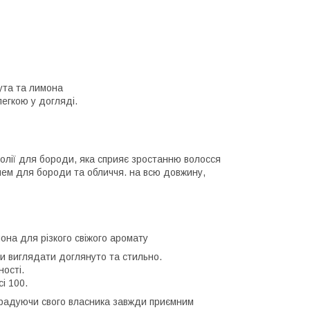
ута та лимона
егкою у догляді.
 олії для бороди, яка сприяє зростанню волосся
чем для бороди та обличчя. на всю довжину,
она для різкого свіжого аромату
и виглядати доглянуто та стильно.
ності.
і 100.
 радуючи свого власника завжди приємним