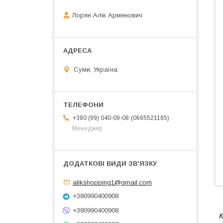
Лорян Алік Арменович
Суми, Україна
0665521185
+380 (99) 040-09-08
Менеджер
alikshopping1@gmail.com
+380990400908
+380990400908