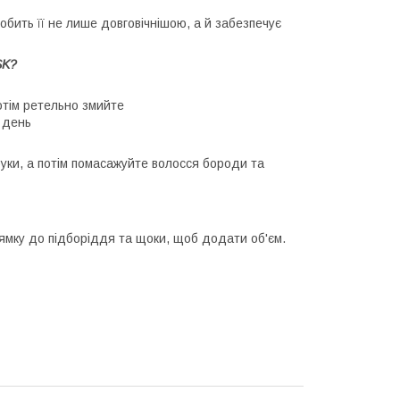
бить її не лише довговічнішою, а й забезпечує
SK?
отім ретельно змийте
 день
руки, а потім помасажуйте волосся бороди та
прямку до підборіддя та щоки, щоб додати об'єм.