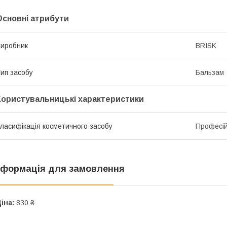
Основні атрибути
иробник
BRISK
ип засобу
Бальзам
Користувальницькі характеристики
ласифікація косметичного засобу
Професі
нформація для замовлення
іна:
830 ₴