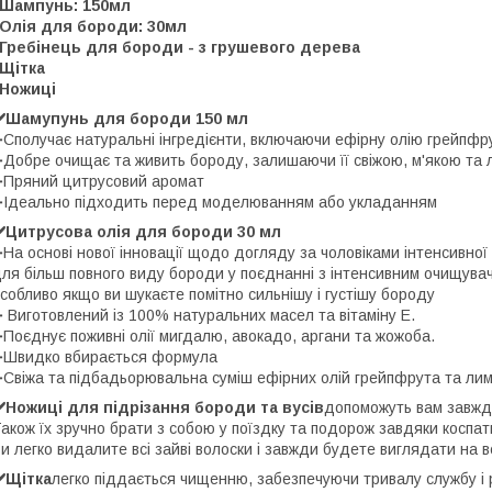
️Шампунь: 150мл
️Олія для бороди: 30мл
️Гребінець для бороди - з грушевого дерева
️Щітка
️Ножиці
✔️Шамупунь для бороди 150 мл
Сполучає натуральні інгредієнти, включаючи ефірну олію грейпфр
Добре очищає та живить бороду, залишаючи її свіжою, м'якою та л
Пряний цитрусовий аромат
Ідеально підходить перед моделюванням або укладанням
️Цитрусова олія для бороди 30 мл
На основі нової інновації щодо догляду за чоловіками інтенсивної
ля більш повного виду бороди у поєднанні з інтенсивним очищува
собливо якщо ви шукаєте помітно сильнішу і густішу бороду
 Виготовлений із 100% натуральних масел та вітаміну Е.
Поєднує поживні олії мигдалю, авокадо, аргани та жожоба.
Швидко вбирається формула
Свіжа та підбадьорювальна суміш ефірних олій грейпфрута та лим
️Ножиці для підрізання бороди та вусів
допоможуть вам завжд
акож їх зручно брати з собою у поїздку та подорож завдяки коспат
и легко видалите всі зайві волоски і завжди будете виглядати на вс
️Щітка
легко піддається чищенню, забезпечуючи тривалу службу і