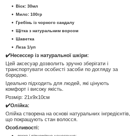
Віск: 30мл
Мило: 100гр
Гребінь із чорного сандалу
Щітка з натуральним ворсом
Шаветка
Леза 1/уп
✔️Несессер із натуральної шкіри:
Цей аксесуар дозволить зручно зберігати і
транспортувати особисті засоби по догляду за
бородою.
Ідеально підходить для людей, які цінують
комфорт і високу якість.
Розмір: 21х9х10см
✔️Олійка:
Олійка створена на основі натуральних інгредієнтів,
що покращують стан волосся.
Особливості:
-легке і рівномірне нанесення;