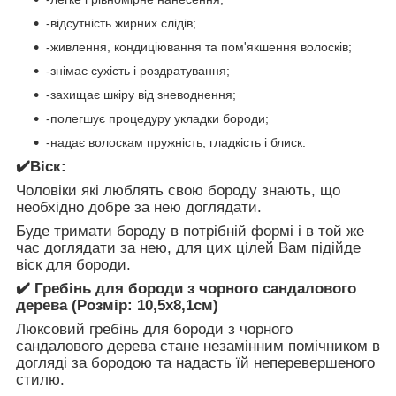
-відсутність жирних слідів;
-живлення, кондиціювання та пом'якшення волосків;
-знімає сухість і роздратування;
-захищає шкіру від зневоднення;
-полегшує процедуру укладки бороди;
-надає волоскам пружність, гладкість і блиск.
✔️Віск:
Чоловіки які люблять свою бороду знають, що
необхідно добре за нею доглядати.
Буде тримати бороду в потрібній формі і в той же
час доглядати за нею, для цих цілей Вам підійде
віск для бороди.
✔️ Гребінь для бороди з чорного сандалового
дерева (Розмір: 10,5х8,1см)
Люксовий гребінь для бороди з чорного
сандалового дерева стане незамінним помічником в
догляді за бородою та надасть їй неперевершеного
стилю.