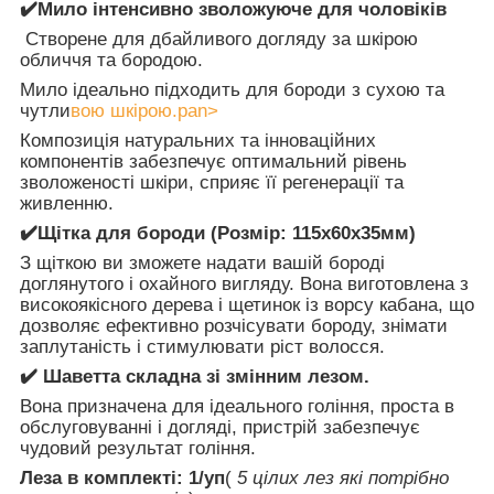
✔️Мило інтенсивно зволожуюче для чоловіків
Створене для дбайливого догляду за шкірою
обличчя та бородою.
Мило ідеально підходить для бороди з сухою та
чутли
вою ​​шкірою.pan>
Композиція натуральних та інноваційних
компонентів забезпечує оптимальний рівень
зволоженості шкіри, сприяє її регенерації та
живленню.
✔️Щітка для бороди (Розмір: 115х60х35мм)
З щіткою ви зможете надати вашій бороді
доглянутого і охайного вигляду. Вона виготовлена з
високоякісного дерева і щетинок із ворсу кабана, що
дозволяє ефективно розчісувати бороду, знімати
заплутаність і стимулювати ріст волосся.
✔️ Шаветта складна зі змінним лезом.
Вона призначена для ідеального гоління, проста в
обслуговуванні і догляді, пристрій забезпечує
чудовий результат гоління.
Леза в комплекті: 1/уп
(
5 цілих лез які потрібно