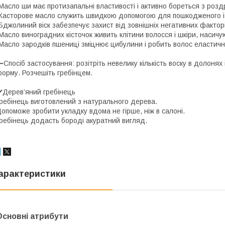
Масло ши має протизапальні властивості і активно бореться з роздр
Касторове масло служить швидкою допомогою для пошкодженого і 
Бджолиний віск забезпечує захист від зовнішніх негативних факторі
Масло виноградних кісточок живить клітини волосся і шкіри, насич
Масло зародків пшениці зміцнює цибулини і робить волос еластичн
Спосіб застосування: розітріть невелику кількість воску в долонях 
орму. Розчешіть гребінцем.
️Дерев’яний гребінець
ребінець виготовлений з натурального дерева.
опоможе зробити укладку вдома не гірше, ніж в салоні.
ребінець додасть бороді акуратний вигляд.
арактеристики
Основні атрибути