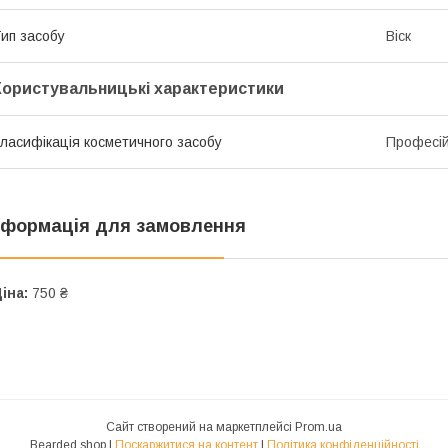
ип засобу
Віск
Користувальницькі характеристики
ласифікація косметичного засобу
Професі
нформація для замовлення
іна:
750 ₴
Сайт створений на маркетплейсі
Prom.ua
Bearded shop |
Поскаржитися на контент
|
Політика конфіденційності