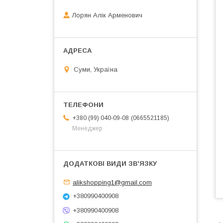
Лорян Алік Арменович
Суми, Україна
0665521185
+380 (99) 040-09-08
Менеджер
alikshopping1@gmail.com
+380990400908
+380990400908