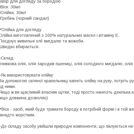
абір для догляду за бородою
️Віск: 30мл
️Олійка: 30мл
️Гребінь (чорний сандал)
️Олійка для догляду
Олійка виготовлений з 100% натуральних масел і вітаміну Е.
Поєднує живильні олії мигдалю та жожоби.
Швидко вбирається.
➖Склад:
ливкова олія, олія зародків пшениці, олія солодкого мигдалю, олія
Як використовувати олійку:
За допомогою скляної крапельниці капніть олійку на руку, потріть 
ід ними.
Якщо ж ви щасливий власник щітки, тоді просто нанесіть декілька 
кщо довжина дозволяє)
️Віск - засіб, який буде тримати бороду в потрібній формі і в той 
анадто жорстким.
До складу засобу увійшли природні компоненти, що піклуються не ті