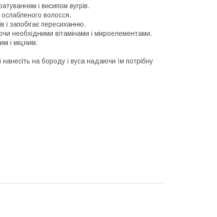
атуванням і висипом вугрів.
ослабленого волосся.
в і запобігає пересиханню.
уючи необхідними вітамінами і мікроелементами.
им і міцним.
і нанесіть на бороду і вуса надаючи їм потрібну