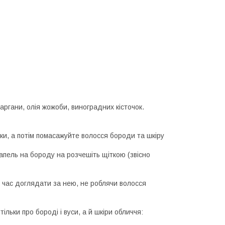
 аргани, олія жожоби, виноградних кісточок.
руки, а потім помасажуйте волосся бороди та шкіру
капель на бороду на розчешіть щіткою (звісно
же час доглядати за нею, не роблячи волосся
льки про бороді і вуси, а й шкіри обличчя: