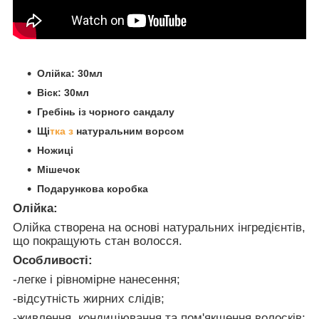
Олійка: 30мл
Віск: 30мл
Гребінь із чорного сандалу
Щі
тка з
натуральним ворсом
Ножиці
Мішечок
Подарункова коробка
Олійка:
Олійка створена на основі натуральних інгредієнтів,
що покращують стан волосся.
Особливості:
-легке і рівномірне нанесення;
-відсутність жирних слідів;
-живлення, кондиціювання та пом'якшення волосків;