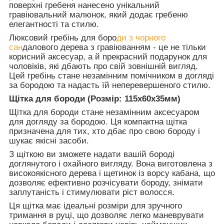
поверхні гребеня нанесено унікальний
гравіювальний малюнок, який додає гребеню
елегантності та стилю.
Люксовий гребінь для боро
ди з чорного
сан
далового дерева з гравіюванням - це не тільки
корисний аксесуар, а й прекрасний подарунок для
чоловіків, які дбають про свій зовнішній вигляд.
Цей гребінь стане незамінним помічником в догляді
за бородою та надасть їй неперевершеного стилю.
Щітка для бороди (Розмір: 115х60х35мм)
Щітка для бороди стане незамінним аксесуаром
для догляду за бородою. Ця компактна щітка
призначена для тих, хто дбає про свою бороду і
шукає якісні засоби.
З щіткою ви зможете надати вашій бороді
доглянутого і охайного вигляду. Вона виготовлена з
високоякісного дерева і щетинок із ворсу кабана, що
дозволяє ефективно розчісувати бороду, знімати
заплутаність і стимулювати ріст волосся.
Ця щітка має ідеальні розміри для зручного
тримання в руці, що дозволяє легко маневрувати