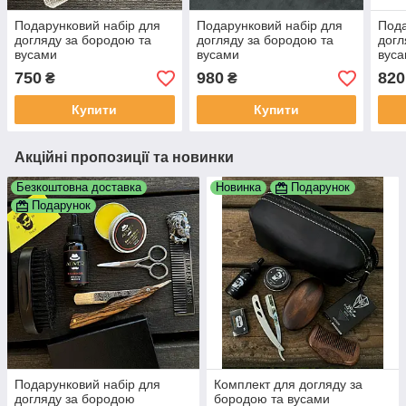
Подарунковий набір для
Подарунковий набір для
Пода
догляду за бородою та
догляду за бородою та
догл
вусами
вусами
вус
750
980
820
₴
₴
Купити
Купити
Акційні пропозиції та новинки
Безкоштовна доставка
Новинка
Подарунок
Подарунок
Подарунковий набір для
Комплект для догляду за
догляду за бородою
бородою та вусами