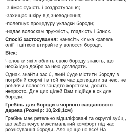
-знімає сухість і роздратування;
-захищає шкіру від зневоднення;
-полегшує процедуру укладки бороди;
-надає волоскам пружність, гладкість і блиск.
Спосіб застосування:
нанесіть кілька крапель
олії
і щіткою втирайте у волосся бороди.
Віск:
Чоловіки які люблять свою бороду знають, що
необхідно добре за нею доглядати.
Однак, знайти засіб, який буде містити бороду в
потрібній формі і в той же час доглядати за нею, не
роблячи волосся занадто жорстким, досить
непросто. Для цих цілей Вам підійде віск для
бороди.
Гребінь для бороди з чорного сандалового
дерева (Розмір: 10,5х8,1см)
Гребінь має ретельно відшліфовані та округлі зубці,
що забезпечує максимальний комфорт під час
розчісування бороди. Але це ще не все! На