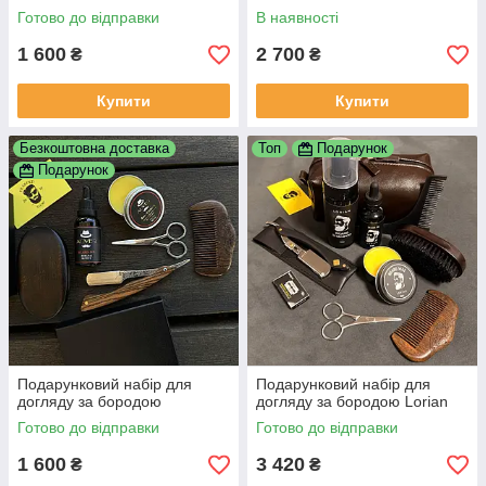
Готово до відправки
В наявності
1 600
2 700
₴
₴
Купити
Купити
Безкоштовна доставка
Топ
Подарунок
Подарунок
Подарунковий набір для
Подарунковий набір для
догляду за бородою
догляду за бородою Lorian
Готово до відправки
Готово до відправки
1 600
3 420
₴
₴