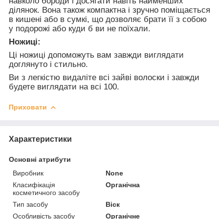
навколо бороди і досягати навіть найменших
ділянок. Вона також компактна і зручно поміщається
в кишені або в сумкі, що дозволяє брати її з собою
у подорожі або куди б ви не поїхали.
Ножиці:
Ці ножиці допоможуть вам завжди виглядати
доглянуто і стильно.
Ви з легкістю видаліте всі зайві волоски і завжди
будете виглядати на всі 100.
Приховати
Характеристики
Основні атрибути
Виробник
None
Класифікація
Органічна
косметичного засобу
Тип засобу
Віск
Особливість засобу
Органічне