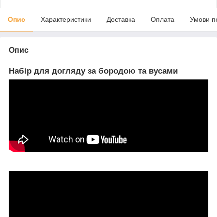
Опис
Характеристики
Доставка
Оплата
Умови п
Опис
Набір для догляду за бородою та вусами