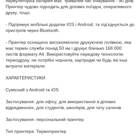
Акумуляторна батарея має тривалий час очікування - 90 днів.
Принтер чудово підходить для ділових поїздок, оперативного
друку, тощо.
- Підтримує мобільні додатки IOS і Android, та під'єднується до
пристроїв через Bluetooth.
- Принтер оснащено високоякісною друкуючою голівкою, яка
має термін служби понад 50 км і друкує близько 168 000
листів формату A4. Використовуйте передову технологію
термодруку, не потрібні чорнила, картриджі чи будь які інші
витратні матеріали.
ХАРАКТЕРИСТИКИ
Сумісний з Android та iOS
Застосування: для офісу, для використання в ділових
відрядженнях, для студентів, школярів, для тату салонів
Застосування: персональний принтер
Тип принтера: Термопринтер