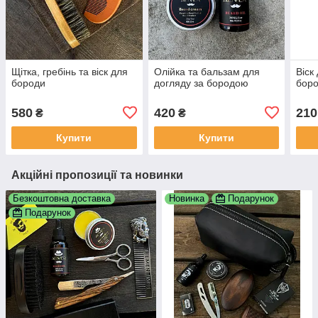
Щітка, гребінь та віск для
Олійка та бальзам для
Віск
бороди
догляду за бородою
бор
580
420
210
₴
₴
Купити
Купити
Акційні пропозиції та новинки
Безкоштовна доставка
Новинка
Подарунок
Подарунок