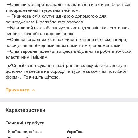
➖Олія ши має протизапальні властивості й активно бореться
з подразненням і вугровим висипом.
➖ Рицинова олія слугує швидкою допомогою для
пошкодженого й ослабленого волосся.
➖Бджолиний віск забезпечує захист від зовнішніх негативних
чинників і запобігає пересиханню.
➖Олія виноградних кісточок живить клітини волосся і шкіри,
насичуючи необхідними вітамінами та мікроелементами.
➖Олія зародків пшениці зміцнює цибулини та робить волосся
еластичним і міцним.
✔️Спосіб застосування: розітріть невелику кількість воску в
долонях і нанесіть на бороду та вуса, надаючи їм потрібної
форми. Розчешіть щіткою.
Приховати
Характеристики
Основні атрибути
Країна виробник
Україна