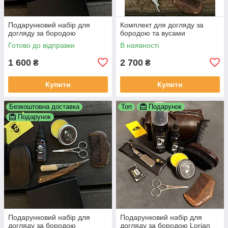
Подарунковий набір для
Комплект для догляду за
догляду за бородою
бородою та вусами
Готово до відправки
В наявності
1 600
2 700
₴
₴
Купити
Купити
Безкоштовна доставка
Топ
Подарунок
Подарунок
Подарунковий набір для
Подарунковий набір для
догляду за бородою
догляду за бородою Lorian