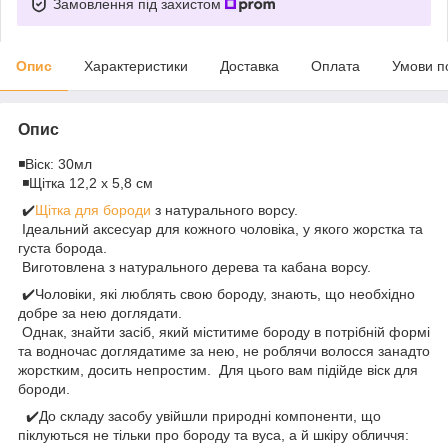
Замовлення під захистом
Опис
Характеристики
Доставка
Оплата
Умови п
Опис
◾️Віск: 30мл
◾️Щітка 12,2 х 5,8 см
✔️
Щітка для бороди
з натурального ворсу.
Ідеальний аксесуар для кожного чоловіка, у якого жорстка та
густа борода.
Виготовлена з натурального дерева та кабана ворсу.
✔️Чоловіки, які люблять свою бороду, знають, що необхідно
добре за нею доглядати.
Однак, знайти засіб, який міститиме бороду в потрібній формі
та водночас доглядатиме за нею, не роблячи волосся занадто
жорстким, досить непростим. Для цього вам підійде віск для
бороди.
✔️До складу засобу увійшли природні компоненти, що
піклуються не тільки про бороду та вуса, а й шкіру обличчя: