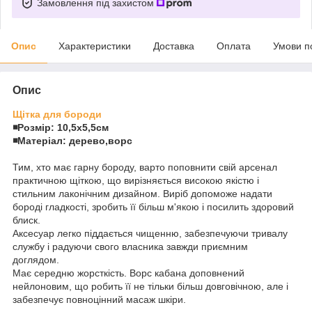
Замовлення під захистом
Опис
Характеристики
Доставка
Оплата
Умови п
Опис
Щітка для бороди
◾️Розмір: 10,5х5,5см
◾️Матеріал: дерево,ворс
Тим, хто має гарну бороду, варто поповнити свій арсенал
практичною щіткою, що вирізняється високою якістю і
стильним лаконічним дизайном. Виріб допоможе надати
бороді гладкості, зробить її більш м'якою і посилить здоровий
блиск.
Аксесуар легко піддається чищенню, забезпечуючи тривалу
службу і радуючи свого власника завжди приємним
доглядом.
Має середню жорсткість. Ворс кабана доповнений
нейлоновим, що робить її не тільки більш довговічною, але і
забезпечує повноцінний масаж шкіри.