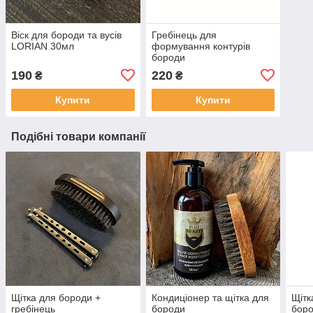
Віск для бороди та вусів
Гребінець для
LORIAN 30мл
формування контурів
бороди
190
220
₴
₴
Купити
Купити
Подібні товари компанії
Щітка для бороди +
Кондиціонер та щітка для
Щітк
гребінець
бороди
бор