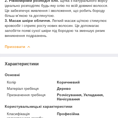
2. Рівномірний розподіл олії.
Щітка з натурального ворсу
ідеально розподіляє будь-яку олію по всій довжині волосся.
Це забезпечує живлення і зволоження, що робить бороду
більш м'якою та доглянутою.
3. Масаж шкіри обличчя.
Легкий масаж щіткою стимулює
кровообіг і сприяє росту нових волосин. Це допомагає
запобігти появі сухої шкіри під бородою та зменшує ризик
виникнення подразнень.
Приховати
Характеристики
Основні
Колір
Коричневий
Матеріал гребінця
Дерево
Призначення гребінця
Розчісування, Укладання,
Начісування
Користувальницькі характеристики
Класифікація
Професійна
косметичного засобу