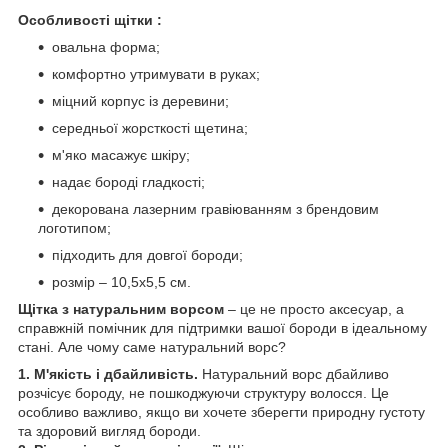
Особливості щітки :
овальна форма;
комфортно утримувати в руках;
міцний корпус із деревини;
середньої жорсткості щетина;
м'яко масажує шкіру;
надає бороді гладкості;
декорована лазерним гравіюванням з брендовим
логотипом;
підходить для довгої бороди;
розмір – 10,5х5,5 см.
Щітка з натуральним ворсом
– це не просто аксесуар, а
справжній помічник для підтримки вашої бороди в ідеальному
стані. Але чому саме натуральний ворс?
1. М'якість і дбайливість.
Натуральний ворс дбайливо
розчісує бороду, не пошкоджуючи структуру волосся. Це
особливо важливо, якщо ви хочете зберегти природну густоту
та здоровий вигляд бороди.