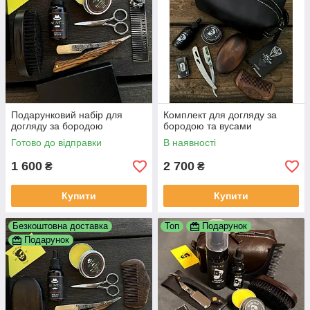
Подарунковий набір для
Комплект для догляду за
догляду за бородою
бородою та вусами
Готово до відправки
В наявності
1 600
2 700
₴
₴
Купити
Купити
Безкоштовна доставка
Топ
Подарунок
Подарунок