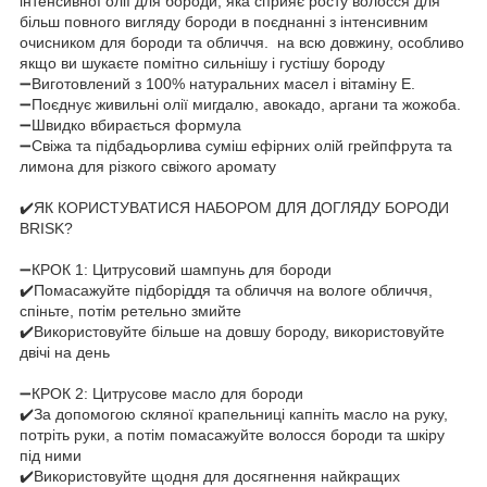
інтенсивної олії для бороди, яка сприяє росту волосся для
більш повного вигляду бороди в поєднанні з інтенсивним
очисником для бороди та обличчя. на всю довжину, особливо
якщо ви шукаєте помітно сильнішу і густішу бороду
➖Виготовлений з 100% натуральних масел і вітаміну Е.
➖Поєднує живильні олії мигдалю, авокадо, аргани та жожоба.
➖Швидко вбирається формула
➖Свіжа та підбадьорлива суміш ефірних олій грейпфрута та
лимона для різкого свіжого аромату
✔️ЯК КОРИСТУВАТИСЯ НАБОРОМ ДЛЯ ДОГЛЯДУ БОРОДИ
BRISK?
➖КРОК 1: Цитрусовий шампунь для бороди
✔️Помасажуйте підборіддя та обличчя на вологе обличчя,
спіньте, потім ретельно змийте
✔️Використовуйте більше на довшу бороду, використовуйте
двічі на день
➖КРОК 2: Цитрусове масло для бороди
✔️За допомогою скляної крапельниці капніть масло на руку,
потріть руки, а потім помасажуйте волосся бороди та шкіру
під ними
✔️Використовуйте щодня для досягнення найкращих