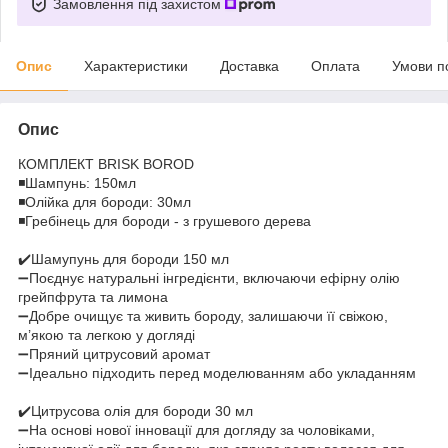
Замовлення під захистом
Опис
Характеристики
Доставка
Оплата
Умови п
Опис
КОМПЛЕКТ BRISK BOROD
◾️Шампунь: 150мл
◾️Олійка для бороди: 30мл
◾️Гребінець для бороди - з грушевого дерева
✔️Шамупунь для бороди 150 мл
➖Поєднує натуральні інгредієнти, включаючи ефірну олію
грейпфрута та лимона
➖Добре очищує та живить бороду, залишаючи її свіжою,
м’якою та легкою у догляді
➖Пряний цитрусовий аромат
➖Ідеально підходить перед моделюванням або укладанням
✔️Цитрусова олія для бороди 30 мл
➖На основі нової інновації для догляду за чоловіками,