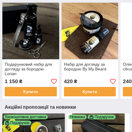
Подарунковий набір для
Набір для догляду за
Олія
догляду за бородою
бородою By My Beard
citru
Lorian
1 150
420
240
₴
₴
Купити
Купити
Акційні пропозиції та новинки
Безкоштовна доставка
Новинка
Подарунок
Подарунок