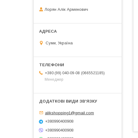
Лорян Алік Арменович
Суми, Україна
0665521185
+380 (99) 040-09-08
Менеджер
alikshopping1@gmail.com
+380990400908
+380990400908