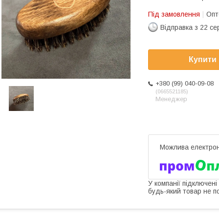
Під замовлення
Опт
Відправка з 22 се
Купити
+380 (99) 040-09-08
0665521185
Менеджер
У компанії підключені
будь-який товар не п