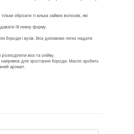
ільки обрізати ті кілька зайвих волосків, які
адавати їй певну форму.
я бороди і вусів. Віск допоможе легко надати
 розподіляти віск та олійку.
й напрямок для зростання бороди. Масло зробить
мний аромат.