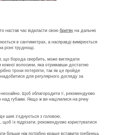
 то настав час відкласти свою
бритву
на дальню
рюється в сантиметрах, а насправді вимірюється
а різні труднощі.
ти, що борода свербить, може виглядати
ки кожної волосини, яка отримавши достатню
рібно трохи потерпіти, так як це пройде
знадобитися для регулярного догляду за
 неохайно. Щоб облагородити її, рекомендуємо
ів над губами. Якщо ж ви націлилися на річну
де шия з’єднується з головою.
х, щоб їх підрізати, рекомендуємо користуватися
ти більше ніж потрібно краще вставити гребінець