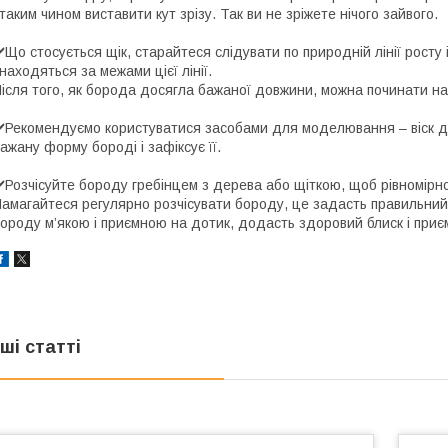
 таким чином виставити кут зрізу. Так ви не зріжете нічого зайвого.
️Що стосується щік, старайтеся слідувати по природній лінії росту і т
находяться за межами цієї лінії.
ісля того, як борода досягла бажаної довжини, можна починати н
️Рекомендуємо користуватися засобами для моделювання – віск дл
ажану форму бороді і зафіксує її.
️Розчісуйте бороду гребінцем з дерева або щіткою, щоб рівномірно
амагайтеся регулярно розчісувати бороду, це задасть правильни
ороду м’якою і приємною на дотик, додасть здоровий блиск і приє
нші статті