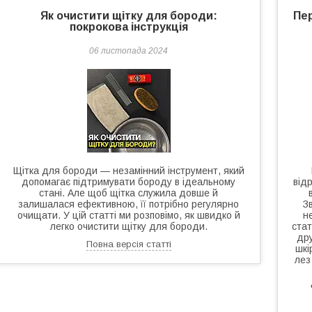
Як очистити щітку для бороди:
Пер
покрокова інструкція
06 листопада 2024
Щітка для бороди — незамінний інструмент, який
допомагає підтримувати бороду в ідеальному
від
стані. Але щоб щітка служила довше й
залишалася ефективною, її потрібно регулярно
З
очищати. У цій статті ми розповімо, як швидко й
н
легко очистити щітку для бороди.
стат
дру
Повна версія статті
шкі
лез