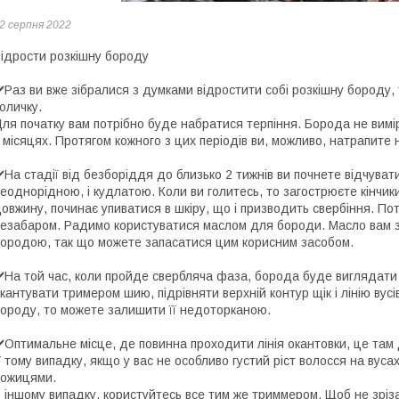
2 серпня 2022
ідрости розкішну бороду
️Раз ви вже зібралися з думками відростити собі розкішну бороду,
оличку.
ля початку вам потрібно буде набратися терпіння. Борода не вимі
 місяцях. Протягом кожного з цих періодів ви, можливо, натрапите н
️На стадії від безборіддя до близько 2 тижнів ви почнете відчува
еоднорідною, і кудлатою. Коли ви голитесь, то загострюєте кінчи
овжину, починає упиватися в шкіру, що і призводить свербіння. Пот
езабаром. Радимо користуватися маслом для бороди. Масло вам 
ородою, так що можете запасатися цим корисним засобом.
️На той час, коли пройде свербляча фаза, борода буде виглядати
кантувати тримером шию, підрівняти верхній контур щік і лінію вус
ороду, то можете залишити її недоторканою.
️Оптимальне місце, де повинна проходити лінія окантовки, це там 
 тому випадку, якщо у вас не особливо густий ріст волосся на вуса
ожицями.
 іншому випадку, користуйтесь все тим же триммером. Щоб не зріза