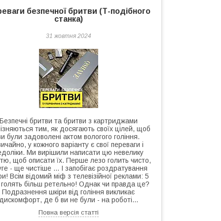
еваги безпечної бритви (Т-подібного
станка)
31 жовтня 2024
Безпечні бритви та бритви з картриджами
різняються тим, як досягають своїх цілей, щоб
ви були задоволені актом вологого гоління.
вичайно, у кожного варіанту є свої переваги і
едоліки. Ми вирішили написати цю невелику
тю, щоб описати їх. Перше лезо голить чисто,
ге - ще чистіше ... І запобігає роздратування
ри! Всім відомий міф з телевізійної реклами: 5
 голять більш ретельно! Однак чи правда це?
Подразнення шкіри від гоління викликає
дискомфорт, де б ви не були - на роботі...
Повна версія статті