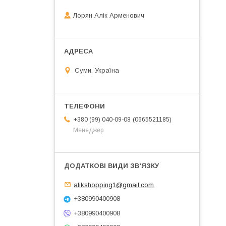
Лорян Алік Арменович
Суми, Україна
0665521185
+380 (99) 040-09-08
Менеджер
alikshopping1@gmail.com
+380990400908
+380990400908