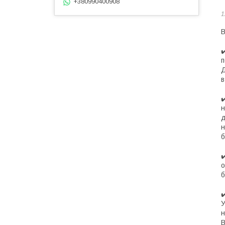
+380990400908
1
В
✔
п
Д
в
✔
н
д
н
б
✔
о
б
✔
У
н
В